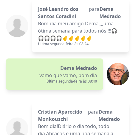
José Leandro dos
para
Dema
Santos Coradini
Medrado
Bom dia meu amigo Dema,,,,uma
ótima semana para todos nós!!!!🎧
🎧🎧🎧🎧✌️✌️✌️✌️✌️
Última segunda-feira às 08:24
Dema Medrado
vamo que vamo, bom dia
Última segunda-feira às 08:40
Cristian Aparecido
para
Dema
Monkouschi
Medrado
Bom dia!Diário o dia todo, todo
dia.Abraços e uma boa semana a