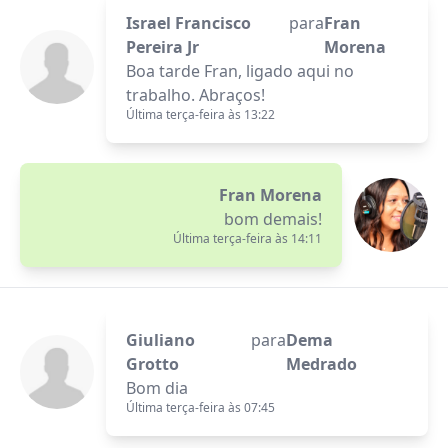
Israel Francisco
para
Fran
Pereira Jr
Morena
Boa tarde Fran, ligado aqui no
trabalho. Abraços!
Última terça-feira às 13:22
Fran Morena
bom demais!
Última terça-feira às 14:11
Giuliano
para
Dema
Grotto
Medrado
Bom dia
Última terça-feira às 07:45