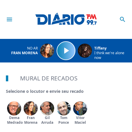
NO AR
Tiffany
FRAN MORENA
I think we're alone
now
MURAL DE RECADOS
Selecione o locutor e envie seu recado
Dema
Fran
Gil
Tom
Vitor
Medrado
Morena
Arruda
Ponce
Maciel