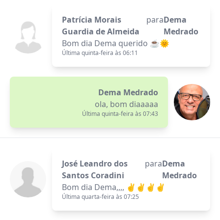
Patrícia Morais
para
Dema
Guardia de Almeida
Medrado
Bom dia Dema querido ☕🌞
Última quinta-feira às 06:11
Dema Medrado
ola, bom diaaaaa
Última quinta-feira às 07:43
José Leandro dos
para
Dema
Santos Coradini
Medrado
Bom dia Dema,,,, ✌️✌️✌️✌️
Última quarta-feira às 07:25