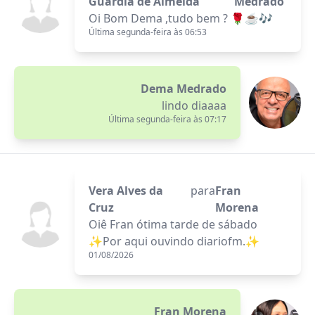
Guardia de Almeida
Medrado
Oi Bom Dema ,tudo bem ? 🌹☕🎶
Última segunda-feira às 06:53
Dema Medrado
lindo diaaaa
Última segunda-feira às 07:17
Vera Alves da
para
Fran
Cruz
Morena
Oiê Fran ótima tarde de sábado
✨️Por aqui ouvindo diariofm.✨️
01/08/2026
Fran Morena