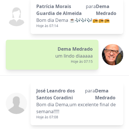
Patrícia Morais
para
Dema
Guardia de Almeida
Medrado
Bom dia Dema ☕🎶🎶🎶📻📻📻
Hoje às 07:14
Dema Medrado
um lindo diaaaaa
Hoje às 07:15
José Leandro dos
para
Dema
Santos Coradini
Medrado
Bom dia Dema,um excelente final de
semana!!!!!
Hoje às 07:08