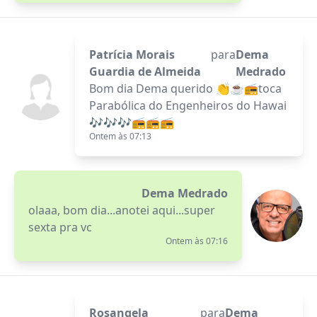
Patrícia Morais
para
Dema
Guardia de Almeida
Medrado
Bom dia Dema querido 👏☕📻toca
Parabólica do Engenheiros do Hawai
🎶🎶🎶📻📻📻
Ontem às 07:13
Dema Medrado
olaaa, bom dia...anotei aqui...super
sexta pra vc
Ontem às 07:16
Rosangela
para
Dema